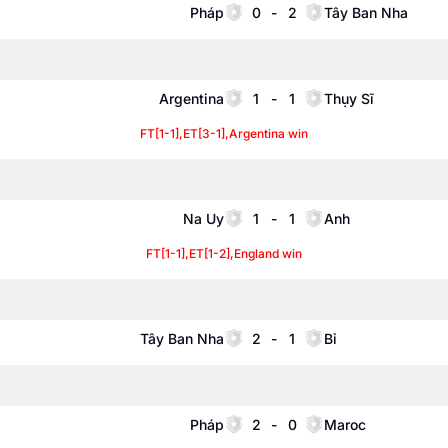
Pháp
0
-
2
Tây Ban Nha
Argentina
1
-
1
Thụy Sĩ
FT[1-1],ET[3-1],Argentina win
Na Uy
1
-
1
Anh
FT[1-1],ET[1-2],England win
Tây Ban Nha
2
-
1
Bỉ
Pháp
2
-
0
Maroc