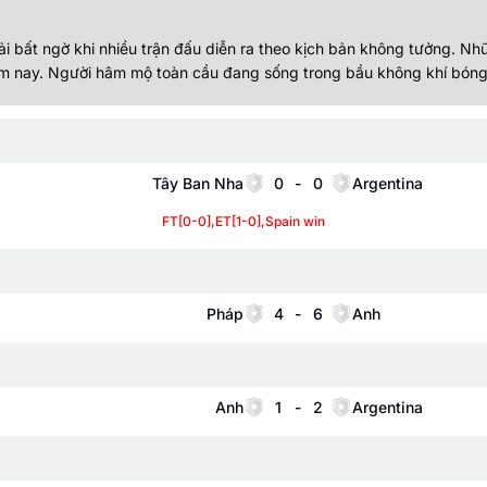
hải bất ngờ khi nhiều trận đấu diễn ra theo kịch bản không tưởng. N
ăm nay. Người hâm mộ toàn cầu đang sống trong bầu không khí bóng
Tây Ban Nha
0
-
0
Argentina
FT[0-0],ET[1-0],Spain win
Pháp
4
-
6
Anh
Anh
1
-
2
Argentina