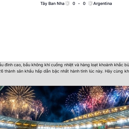
Tây Ban Nha
0
-
0
Argentina
ầu đỉnh cao, bầu không khí cuồng nhiệt và hàng loạt khoảnh khắc bùn
026 thành sân khấu hấp dẫn bậc nhất hành tinh lúc này. Hãy cùng 