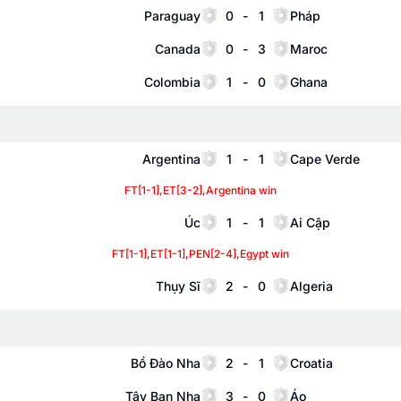
Paraguay
0
-
1
Pháp
Canada
0
-
3
Maroc
Colombia
1
-
0
Ghana
Argentina
1
-
1
Cape Verde
FT[1-1],ET[3-2],Argentina win
Úc
1
-
1
Ai Cập
FT[1-1],ET[1-1],PEN[2-4],Egypt win
Thụy Sĩ
2
-
0
Algeria
Bồ Đào Nha
2
-
1
Croatia
Tây Ban Nha
3
-
0
Áo