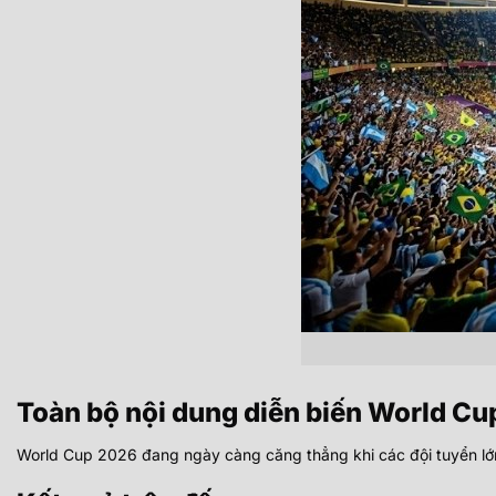
Toàn bộ nội dung diễn biến World Cu
World Cup 2026 đang ngày càng căng thẳng khi các đội tuyển lớn 