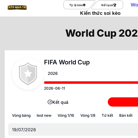
Bỏ
Wo
Tỷ lệ kèo
Kết quả
qua
Kiến thức soi kèo
nội
dung
World Cup 202
FIFA World Cup
2026
2026-06-11
Kết quả
Vòng bảng
test new
Vòng 1/16
Vòng 1/8
Tứ kết
Bán kết
19/07/2026