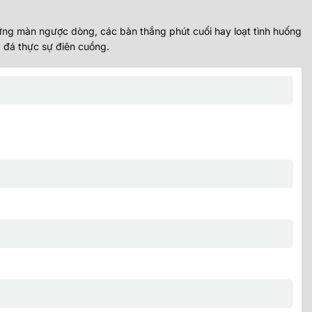
hững màn ngược dòng, các bàn thắng phút cuối hay loạt tình huống
 đá thực sự điên cuồng.