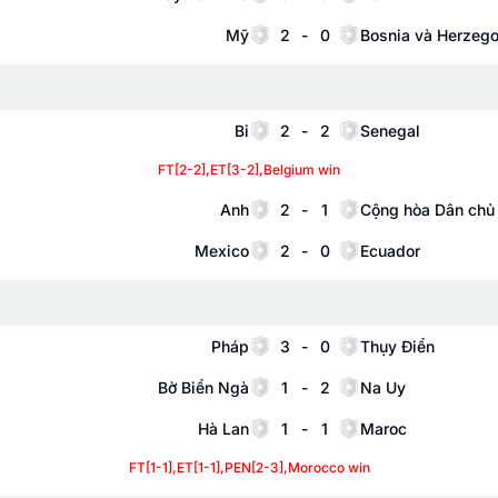
Mỹ
2
-
0
Bosnia và Herzego
Bỉ
2
-
2
Senegal
FT[2-2],ET[3-2],Belgium win
Anh
2
-
1
Cộng hòa Dân chủ
Mexico
2
-
0
Ecuador
Pháp
3
-
0
Thụy Điển
Bờ Biển Ngà
1
-
2
Na Uy
Hà Lan
1
-
1
Maroc
FT[1-1],ET[1-1],PEN[2-3],Morocco win