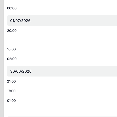
00:00
01/07/2026
20:00
16:00
02:00
30/06/2026
21:00
17:00
01:00