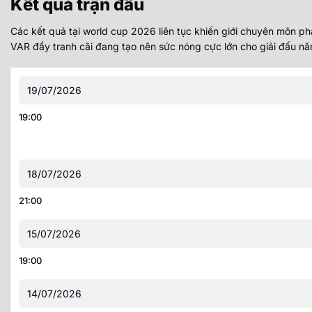
Kết quả trận đấu
Các kết quả tại world cup 2026 liên tục khiến giới chuyên môn p
VAR đầy tranh cãi đang tạo nên sức nóng cực lớn cho giải đấu n
19/07/2026
19:00
18/07/2026
21:00
15/07/2026
19:00
14/07/2026