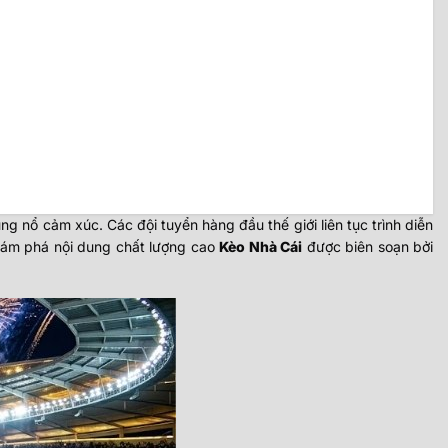
g nổ cảm xúc. Các đội tuyển hàng đầu thế giới liên tục trình diễn
khám phá nội dung chất lượng cao
Kèo Nhà Cái
được biên soạn bởi