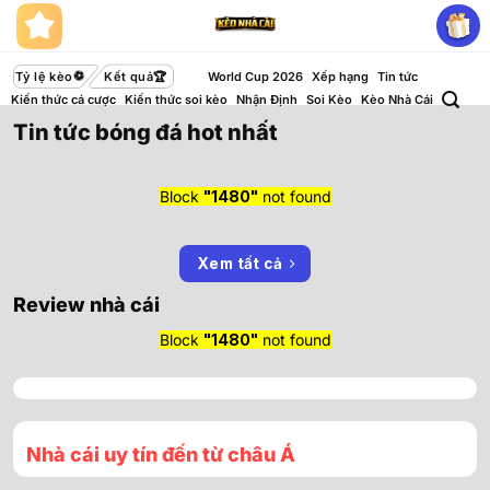
Bỏ
qua
nội
Tỷ lệ kèo
Kết quả
World Cup 2026
Xếp hạng
Tin tức
dung
Kiến thức cá cược
Kiến thức soi kèo
Nhận Định
Soi Kèo
Kèo Nhà Cái
Tin tức bóng đá hot nhất
Block
"1480"
not found
Xem tất cả
Review nhà cái
Block
"1480"
not found
Nhà cái uy tín đến từ châu Á