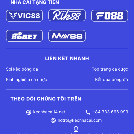
NHÀ CÁI TẶNG TIỀN
LIÊN KẾT NHANH
Soi kèo bóng đá
Top trang cá cược
Kinh nghiệm cá cược
Kết quả bóng đá
THEO DÕI CHÚNG TÔI TRÊN
keonhacai14.net
+84 333 666 999
hotro@keonhacai.com