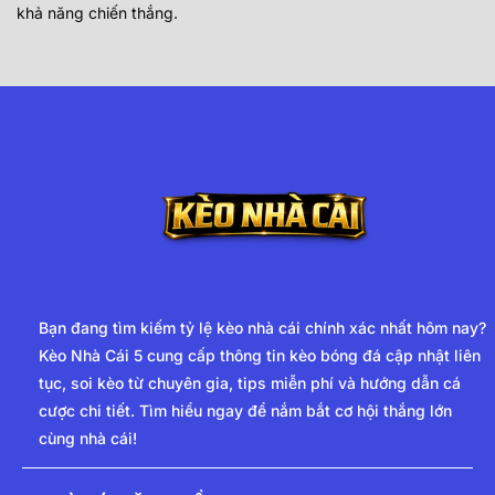
khả năng chiến thắng.
Bạn đang tìm kiếm tỷ lệ kèo nhà cái chính xác nhất hôm nay?
Kèo Nhà Cái 5 cung cấp thông tin kèo bóng đá cập nhật liên
tục, soi kèo từ chuyên gia, tips miễn phí và hướng dẫn cá
cược chi tiết. Tìm hiểu ngay để nắm bắt cơ hội thắng lớn
cùng nhà cái!