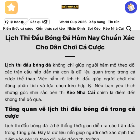
Bỏ
qua
nội
Tỷ lệ kèo
Kết quả
World Cup 2026
Xếp hạng
Tin tức
dung
Kiến thức cá cược
Kiến thức soi kèo
Nhận Định
Soi Kèo
Kèo Nhà Cái
Lịch Thi Đấu Bóng Đá Hôm Nay Chuẩn Xác
Cho Dân Chơi Cá Cược
Lịch thi đấu bóng đá
không chỉ giúp người hâm mộ theo dõi
các trận cầu hấp dẫn mà còn là dữ liệu quan trọng trong cá
cược thể thao. Việc nắm rõ lịch thi đấu giúp người chơi chủ
động phân tích và lựa chọn kèo hợp lý. Nếu bạn yêu thích
những góc nhìn sắc bén thì
Kèo Nhà Cái
chính là điểm đến
không thể bỏ qua.
Tổng quan về lịch thi đấu bóng đá trong cá
cược
Lịch thi đấu bóng đá là hệ thống thời gian diễn ra các trận đấu
trong từng giải. Đây là dữ liệu nền giúp người chơi xác định thời
điểm vào kèo và theo dõi biến động thị trường.