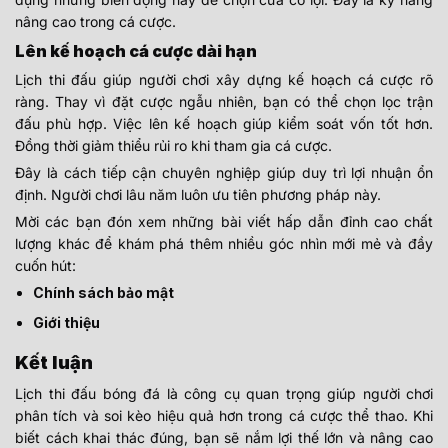
nâng cao trong cá cược.
Lên kế hoạch cá cược dài hạn
Lịch thi đấu giúp người chơi xây dựng kế hoạch cá cược rõ
ràng. Thay vì đặt cược ngẫu nhiên, bạn có thể chọn lọc trận
đấu phù hợp. Việc lên kế hoạch giúp kiểm soát vốn tốt hơn.
Đồng thời giảm thiểu rủi ro khi tham gia cá cược.
Đây là cách tiếp cận chuyên nghiệp giúp duy trì lợi nhuận ổn
định. Người chơi lâu năm luôn ưu tiên phương pháp này.
Mời các bạn đón xem những bài viết hấp dẫn đỉnh cao chất
lượng khác để khám phá thêm nhiều góc nhìn mới mẻ và đầy
cuốn hút:
Chính sách bảo mật
Giới thiệu
Kết luận
Lịch thi đấu bóng đá là công cụ quan trọng giúp người chơi
phân tích và soi kèo hiệu quả hơn trong cá cược thể thao. Khi
biết cách khai thác đúng, bạn sẽ nắm lợi thế lớn và nâng cao