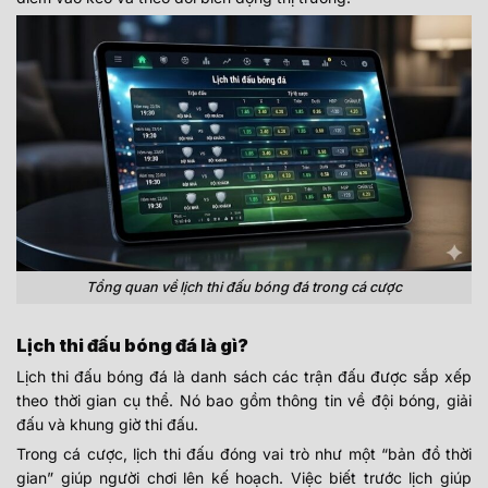
Tổng quan về lịch thi đấu bóng đá trong cá cược
Lịch thi đấu bóng đá là gì?
Lịch thi đấu bóng đá là danh sách các trận đấu được sắp xếp
theo thời gian cụ thể. Nó bao gồm thông tin về đội bóng, giải
đấu và khung giờ thi đấu.
Trong cá cược, lịch thi đấu đóng vai trò như một “bản đồ thời
gian” giúp người chơi lên kế hoạch. Việc biết trước lịch giúp